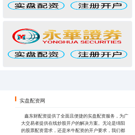
实盘配资网
鑫东财配资提供了全面且便捷的实盘配资服务，为广
大交易者提供在线炒股开户的解决方案。无论是绵阳
的股票配资需求，还是米牛配资的开户要求，我们都