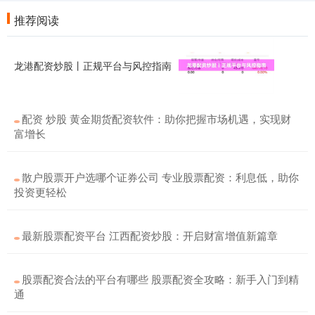
推荐阅读
龙港配资炒股丨正规平台与风控指南
配资 炒股 黄金期货配资软件：助你把握市场机遇，实现财
富增长
散户股票开户选哪个证券公司 专业股票配资：利息低，助你
投资更轻松
最新股票配资平台 江西配资炒股：开启财富增值新篇章
股票配资合法的平台有哪些 股票配资全攻略：新手入门到精
通