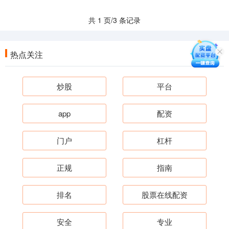
共 1 页/3 条记录
热点关注
炒股
平台
app
配资
门户
杠杆
正规
指南
排名
股票在线配资
安全
专业