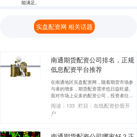
能满足。
实盘配资网 相关话题
南通期货配资公司排名，正规
低息配资平台推荐
在南通地区实盘配资网，随着期货市场参
与者的增多，期货配资需求也日益旺盛。
面对市场上众多的配资公司，投资者往往
感到困惑：究竟哪些公司值得信赖？如何
阅读：
133
栏目：
在线配资炒股开
找到既正规又提供....
户
南通期货配资公司哪家好？正