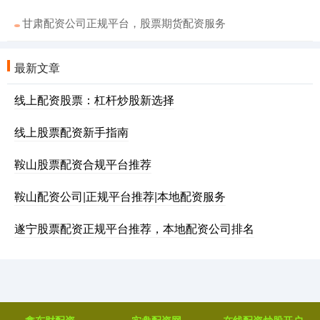
甘肃配资公司正规平台，股票期货配资服务
最新文章
线上配资股票：杠杆炒股新选择
线上股票配资新手指南
鞍山股票配资合规平台推荐
鞍山配资公司|正规平台推荐|本地配资服务
遂宁股票配资正规平台推荐，本地配资公司排名